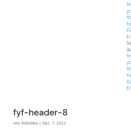
fi
y
fl
Fe
D
E
Se
a
fi
y
fl
Fe
D
E
fyf-header-8
von
Rebekka
|
Dez. 7, 2022